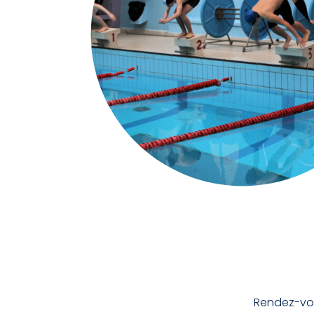
Thème
Clair
Sombr
Taille du texte
Défaut
Aug
Rendez-vou