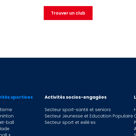
Images
primer
Défaut
Rempl
Trouver un club
vités sportives
Activités socios-engagées
étisme
Secteur sport-santé et seniors
H
minton
Secteur Jeunesse et Education Populaire
et-ball
Secteur sport et exilé·es
P
lade
ball +
S