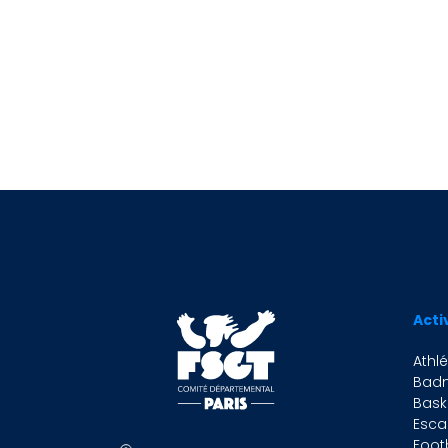
Justification
Défaut
Sup
Acti
Athl
Bad
Bask
Esca
Foot