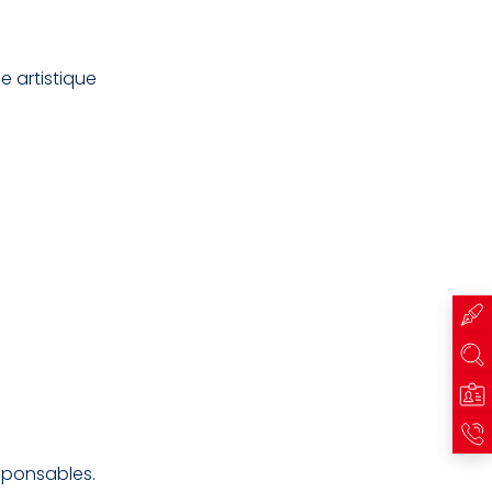
 artistique
er
nter
sponsables.