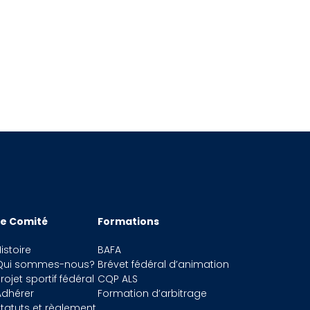
acer par du texte
Le Comité
Formations
istoire
BAFA
Qui sommes-nous?
Brévet fédéral d’animation
rojet sportif fédéral
CQP ALS
Adhérer
Formation d’arbitrage
tatuts et règlement