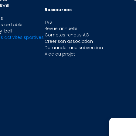
ball
Ressources
o
is
TVS
is de table
Revue annuelle
y-ball
Comptes rendus AG
s activités sportives
Créer son association
Demander une subvention
Aide au projet