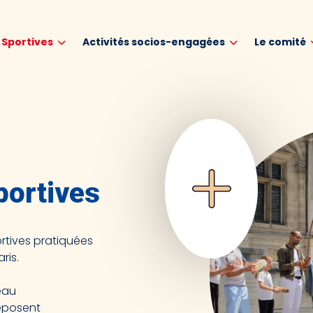
s Sportives
Activités socios-engagées
Le comité
portives
ortives pratiquées
ris.
eau
eposent