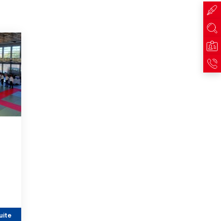
er
nter
acer par du texte
suite